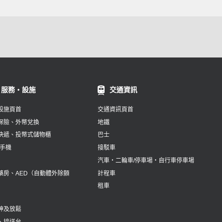
服務・設施
交通資訊
設施頁首
交通資訊頁首
保險、外幣兌換
地鐵
快遞、投幣式儲物櫃
巴士
及手機
接駁車
汽車‧二輪車/停車場‧自行車停車場
藥房、AED（自動體外除顫
計程車
租車
神及放鬆