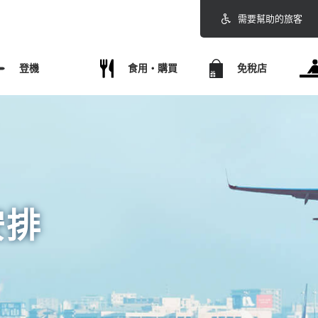
需要幫助的旅客
登機
食用・購買
免稅店
安排