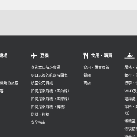
機場
登機
食用・購買
查詢本日航班資訊
食用・購買頁首
服務・
圖
明日以後的航班時間表
餐廳
銀行、
岡機場的旅客
航空公司資訊
商店
行李、
旅客
如何搭乘飛機（國內線）
Wi-Fi
如何搭乘飛機（國際線）
諮詢處
如何搭乘飛機（轉機）
診所、
器）
送機・迎接
候機室
安全指南
恢復精