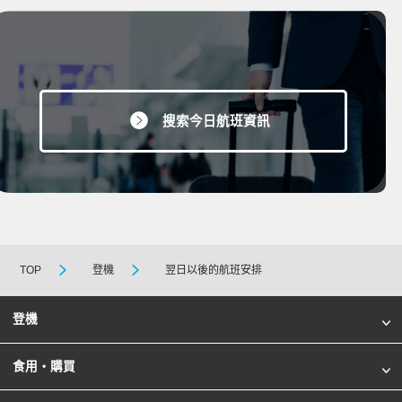
搜索今日航班資訊
TOP
登機
翌日以後的航班安排
登機
食用・購買