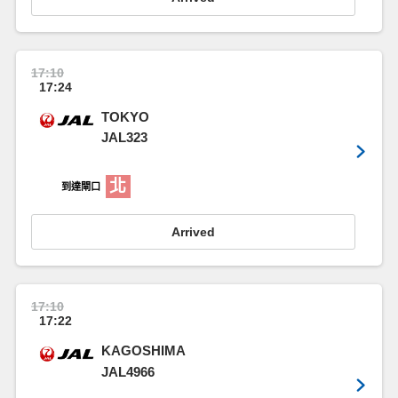
17:10
17:24
TOKYO
JAL323
北
到達閘口
Arrived
17:10
17:22
KAGOSHIMA
JAL4966