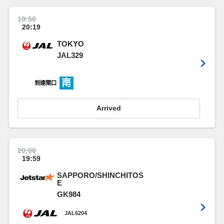
19:50
20:19
TOKYO
JAL329
南
到達閘口
Arrived
20:00
19:59
SAPPORO/SHINCHITOS
E
GK984
JAL6204