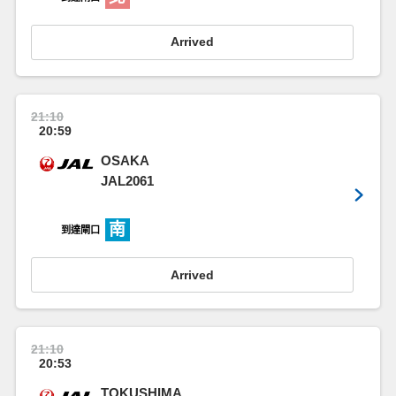
Arrived
21:10
20:59
OSAKA
JAL2061
南
到達閘口
Arrived
21:10
20:53
TOKUSHIMA