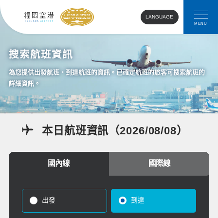
LANGUAGE
MENU
搜索航班資訊
為您提供出發航班・到達航班的資訊。已確定航班的旅客可搜索航班的
詳細資訊。
本日航班資訊
（
2026/08/08
）
國內線
國際線
出發
到達