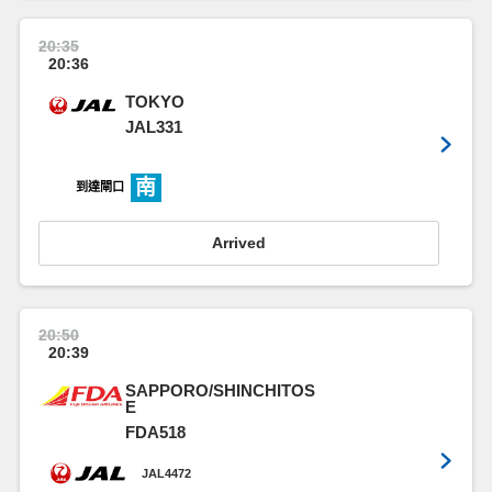
20:35
20:36
TOKYO
JAL331
南
到達閘口
Arrived
20:50
20:39
SAPPORO/SHINCHITOS
E
FDA518
JAL4472