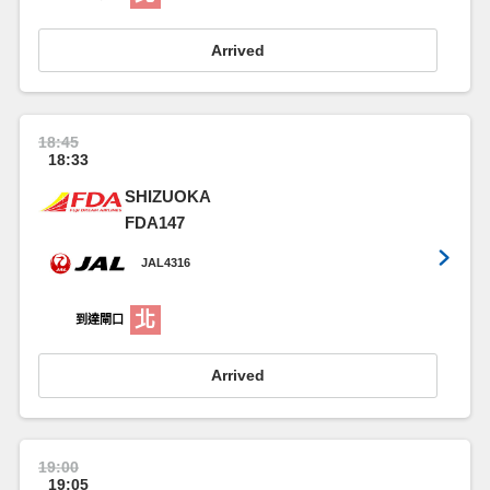
Arrived
18:45
18:33
SHIZUOKA
FDA147
JAL4316
北
到達閘口
Arrived
19:00
19:05