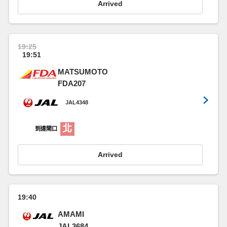
Arrived
19:25
19:51
MATSUMOTO
FDA207
JAL4348
北
到達閘口
Arrived
19:40
AMAMI
JAL3684