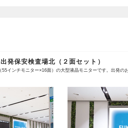
 出発保安検査場北（２面セット）
（55インチモニター×16面）の大型液晶モニターです。出発