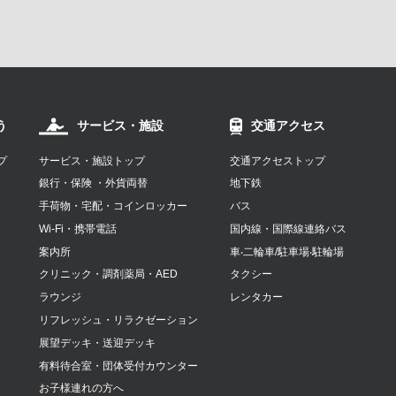
う
サービス・施設
交通アクセス
プ
サービス・施設トップ
交通アクセストップ
銀行・保険 ・外貨両替
地下鉄
手荷物・宅配・コインロッカー
バス
Wi-Fi・携帯電話
国内線・国際線連絡バス
案内所
⾞‧⼆輪⾞/駐⾞場‧駐輪場
クリニック・調剤薬局・AED
タクシー
ラウンジ
レンタカー
リフレッシュ・リラクゼーション
展望デッキ・送迎デッキ
有料待合室・団体受付カウンター
お子様連れの方へ