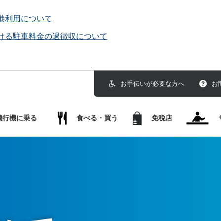
港利用について
ける駐車料金の過徴収について
お手伝いが必要な方へ
お
飛行機に乗る
食べる・買う
免税店