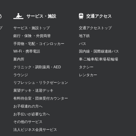
う
サービス・施設
交通アクセス
プ
サービス・施設トップ
交通アクセストップ
銀行・保険 ・外貨両替
地下鉄
手荷物・宅配・コインロッカー
バス
Wi-Fi・携帯電話
国内線・国際線連絡バス
案内所
⾞‧⼆輪⾞/駐⾞場‧駐輪場
クリニック・調剤薬局・AED
タクシー
ラウンジ
レンタカー
リフレッシュ・リラクゼーション
展望デッキ・送迎デッキ
有料待合室・団体受付カウンター
お子様連れの方へ
お手伝いが必要な方へ
その他のサービス
法人ビジネス会員サービス