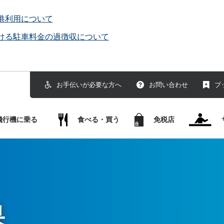
港利用について
ける駐車料金の過徴収について
お手伝いが必要な方へ
お問い合わせ
ブ
飛行機に乗る
食べる・買う
免税店
果