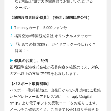
など幅広い旅ナカ体験商品でお使いいただける
クーポン
【
韓国渡航者限定特典】（提供：韓国観光公社）
T-moneyカード
5,000
ウォン分
福岡空港×韓国観光公社 オリジナルステッカー
「初めての韓国旅行」ガイドブック～今日行く？
韓国！～
▶
特典のお渡し、配信
福岡国際空港株式会社が応募内容を確認のうえ、対象
の方へ以下の方法で特典をお渡しします。
【パスポート取得補助】
パスポート取得補助は、出発日から3か月以内にご登録
いただいたメールアドレス宛に「no-reply@digital-
gift.jp」より電子ギフトの受取コードをお送りします。
メールをご確認のうえ、ご自身でお受け取り手続きを