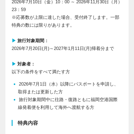
2026年
7
月
10
日（金）
10
：
00
～
2026
年
11
月
30
日（月）
23
：
59
※応募数が上限に達した場合、受付終了します。一部
特典の数には限りがあります。
▶
旅行対象期間：
2026年
7
月
20
日
(
月
)
～
2027
年
1
月
11
日
(
月
)
帰着分まで
▶
対象者：
以下の条件をすべて満たす方
2026
年
7
月
1
日（水）以降にパスポートを申請し、
取得または更新した方
旅行対象期間中に往路・復路ともに福岡空港国際
線発着便を利用して海外へ渡航する方
特典内容