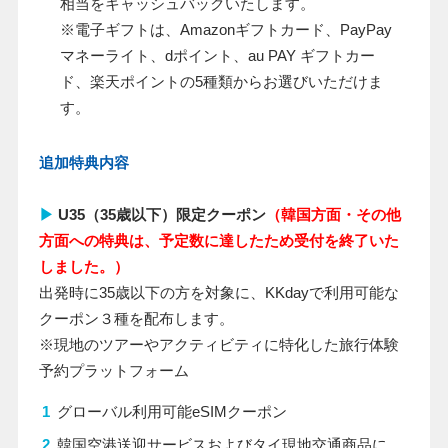
相当をキャッシュバックいたします。
※電子ギフトは、
Amazon
ギフトカード、
PayPay
マネーライト、
d
ポイント、au PAY ギフトカー
ド、楽天ポイントの
5
種類からお選びいただけま
す。
追加特典内容
▶
U35（35歳以下）限定クーポン
（韓国方面・その他
方面への特典は、予定数に達したため受付を終了いた
しました。）
出発時に35歳以下の方を対象に、KKdayで利用可能な
クーポン３種を配布します。
※現地のツアーやアクティビティに特化した旅行体験
予約プラットフォーム
グローバル利用可能eSIMクーポン
韓国空港送迎サービスおよびタイ現地交通商品に