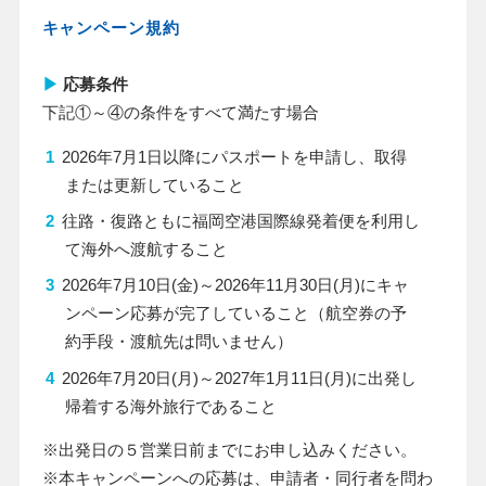
キャンペーン規約
▶
応募条件
下記①～④の条件をすべて満たす場合
2026年
7
月
1
日以降にパスポートを申請し、取得
または更新していること
往路・復路ともに福岡空港国際線発着便を利用し
て海外へ渡航すること
2026年
7
月
10
日
(
金
)
～
2026
年
11
月
30
日
(
月
)
にキャ
ンペーン応募が完了していること（航空券の予
約手段・渡航先は問いません）
2026年
7
月
20
日
(
月
)
～
2027
年
1
月
11
日
(
月
)
に出発し
帰着する海外旅行であること
※出発日の５営業日前までにお申し込みください。
※本キャンペーンへの応募は、申請者・同行者を問わ