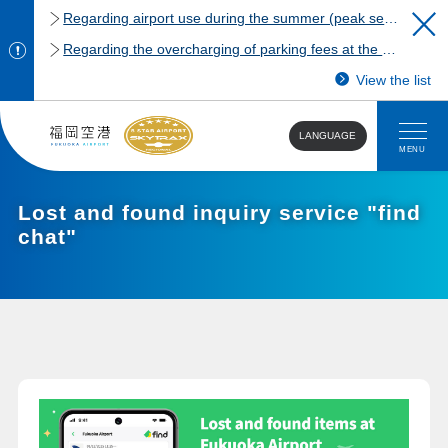
Regarding airport use during the summer (peak season)
Regarding the overcharging of parking fees at the Fukuoka Airport domestic terminal parking lot.
View the list
LANGUAGE
MENU
Lost and found inquiry service "find
chat"