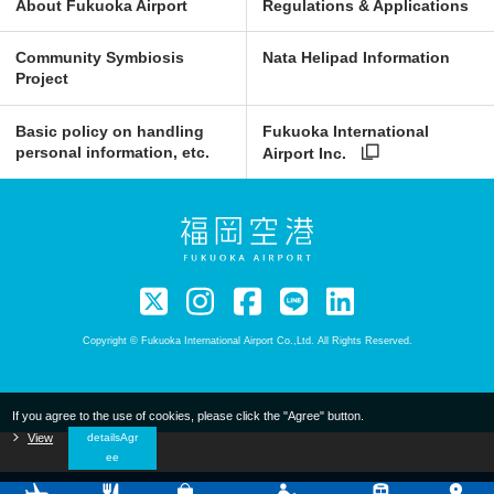
About Fukuoka Airport
Regulations & Applications
Community Symbiosis
Nata Helipad Information
Project
Basic policy on handling
Fukuoka International
personal information, etc.
Airport Inc.
Copyright © Fukuoka International Airport Co.,Ltd. All Rights Reserved.
If you agree to the use of cookies, please click the "Agree" button.
​ ​
View
​ ​
detailsAgr
ee