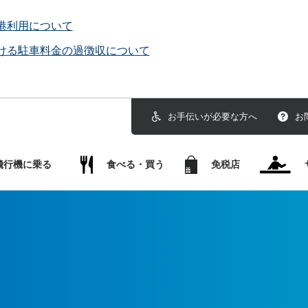
港利用について
ける駐車料金の過徴収について
お手伝いが必要な方へ
お
飛行機に乗る
食べる・買う
免税店