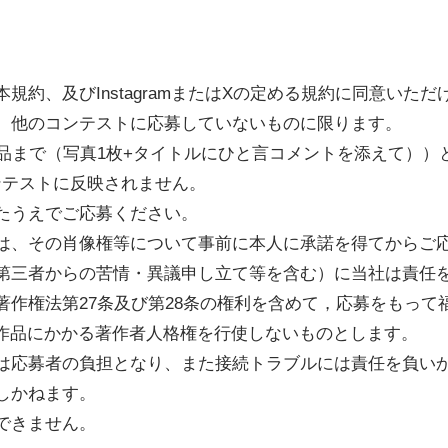
規約、及びInstagramまたはXの定める規約に同意いた
、他のコンテストに応募していないものに限ります。
作品まで（写真1枚+タイトルにひと言コメントを添えて））
ンテストに反映されません。
たうえでご応募ください。
は、その肖像権等について事前に本人に承諾を得てからご
第三者からの苦情・異議申し立て等を含む）に当社は責任
著作権法第27条及び第28条の権利を含めて，応募をもって
作品にかかる著作者人格権を行使しないものとします。
は応募者の負担となり、また接続トラブルには責任を負い
しかねます。
できません。